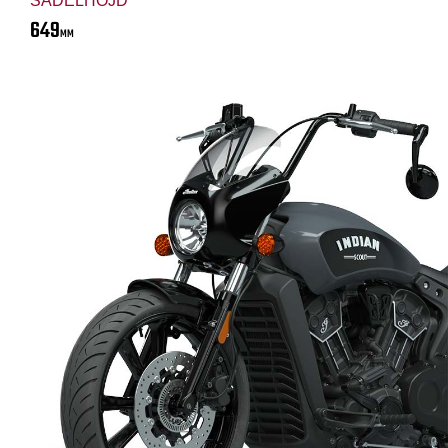
SADELHÖJD
649
MM