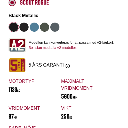
SCOUT ROGUE
Black Metallic
Modellen kan konverteras för att passa med A2-körkort.
Se listan med alla A2-modeller.
5 ÅRS GARANTI
MOTORTYP
MAXIMALT
1133
VRIDMOMENT
CC
5600
RPM
VRIDMOMENT
VIKT
97
250
NM
KG