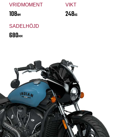
VRIDMOMENT
VIKT
108
248
NM
KG
SADELHÖJD
680
MM