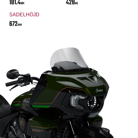
181.4
428
NM
KG
SADELHÖJD
672
MM