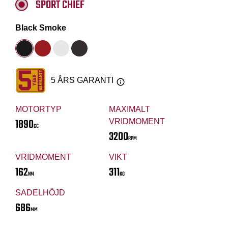
SPORT CHIEF
Black Smoke
5 ÅRS GARANTI
MOTORTYP
MAXIMALT
1890
VRIDMOMENT
CC
3200
RPM
VRIDMOMENT
VIKT
162
311
NM
KG
SADELHÖJD
686
MM