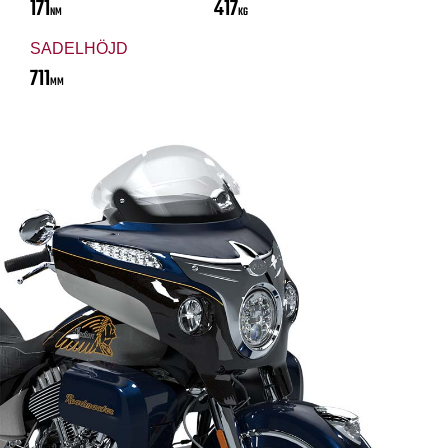
171
417
NM
KG
SADELHÖJD
711
MM