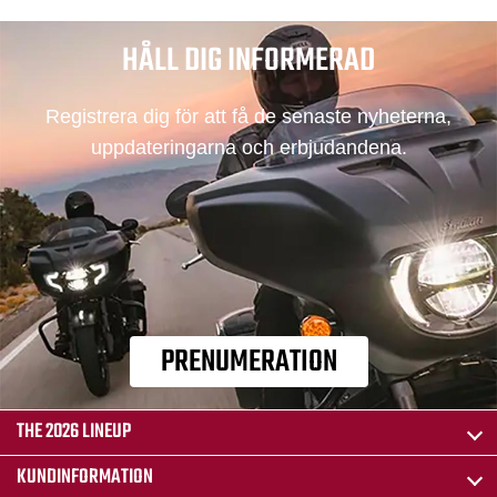
HÅLL DIG INFORMERAD
Registrera dig för att få de senaste nyheterna,
uppdateringarna och erbjudandena.
PRENUMERATION
THE 2026 LINEUP
KUNDINFORMATION