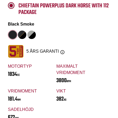
CHIEFTAIN POWERPLUS DARK HORSE WITH 112
PACKAGE
Black Smoke
5 ÅRS GARANTI
MOTORTYP
MAXIMALT
1834
VRIDMOMENT
CC
3800
RPM
VRIDMOMENT
VIKT
181.4
382
NM
KG
SADELHÖJD
672