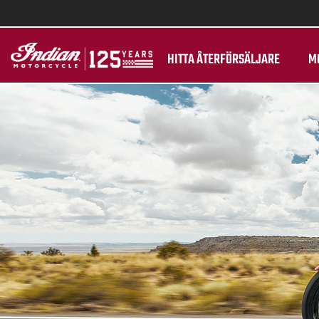
HITTA ÅTERFÖRSÄLJARE
M